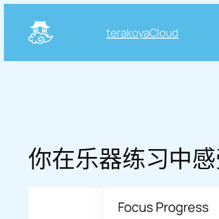
跳
至
terakoyaCloud
内
容
你在乐器练习中感