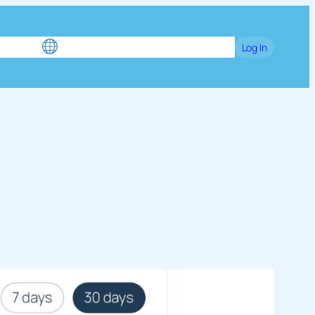
Games
Language / 中文（简体）
Log In