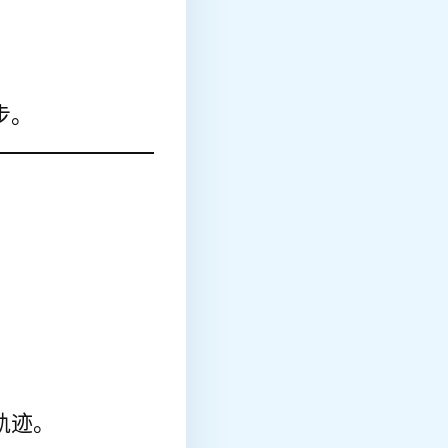
步。
轨迹。