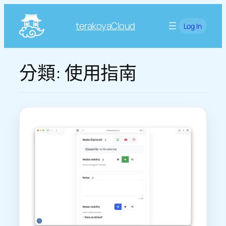
跳
至
terakoyaCloud
Log In
主
要
內
分類:
使用指南
容