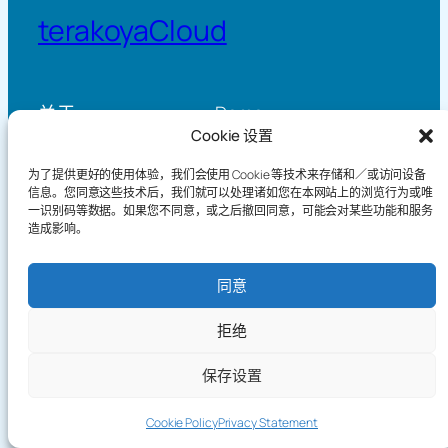
terakoyaCloud
关于
Demo
Cookie 设置
Practice Log Timeline
How It Works
Knowledge
Privacy Policy
为了提供更好的使用体验，我们会使用 Cookie 等技术来存储和／或访问设备
Blog
Terms of Service
信息。您同意这些技术后，我们就可以处理诸如您在本网站上的浏览行为或唯
Games
一识别码等数据。如果您不同意，或之后撤回同意，可能会对某些功能和服务
造成影响。
同意
Copyright©2026 terakoyaCloud. All Rights Reserved.
拒绝
保存设置
Send
Cookie Policy
Privacy Statement
Feedba