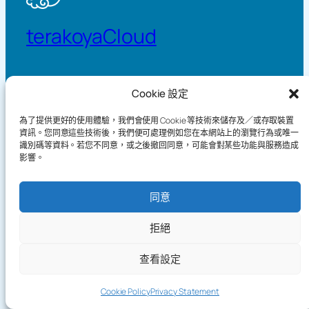
terakoyaCloud
關於
Demo
Cookie 設定
Practice Log Timeline
How It Works
為了提供更好的使用體驗，我們會使用 Cookie 等技術來儲存及／或存取裝置
Knowledge
Privacy Policy
資訊。您同意這些技術後，我們便可處理例如您在本網站上的瀏覽行為或唯一
Blog
Terms of Service
識別碼等資料。若您不同意，或之後撤回同意，可能會對某些功能與服務造成
影響。
Games
同意
Copyright©2026 terakoyaCloud. All Rights Reserved.
拒絕
查看設定
Send
Cookie Policy
Privacy Statement
Feedba