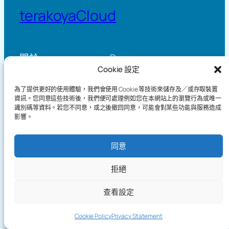
terakoyaCloud
關於
Demo
Cookie 設定
Practice Log Timeline
How It Works
Knowledge
Privacy Policy
為了提供更好的使用體驗，我們會使用 Cookie 等技術來儲存及／或存取裝置
Blog
Terms of Service
資訊。您同意這些技術後，我們便可處理例如您在本網站上的瀏覽行為或唯一
Games
識別碼等資料。若您不同意，或之後撤回同意，可能會對某些功能與服務造成
影響。
同意
Copyright©2026 terakoyaCloud. All Rights Reserved.
拒絕
查看設定
Send
Cookie Policy
Privacy Statement
Feedba