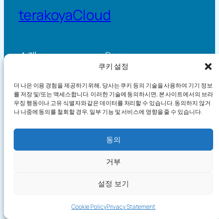
terakoyaCloud
소개
Demo
쿠키 설정
Practice Log Timeline
How It Works
Knowledge
Privacy Policy
더 나은 이용 경험을 제공하기 위해, 당사는 쿠키 등의 기술을 사용하여 기기 정보
Blog
Terms of Service
를 저장 및/또는 액세스합니다. 이러한 기술에 동의하시면, 본 사이트에서의 브라
Games
우징 행동이나 고유 식별자와 같은 데이터를 처리할 수 있습니다. 동의하지 않거
나 나중에 동의를 철회할 경우, 일부 기능 및 서비스에 영향을 줄 수 있습니다.
동의
Copyright©2026 terakoyaCloud. All Rights Reserved.
거부
설정 보기
Send
Cookie Policy
Privacy Statement
Feedba