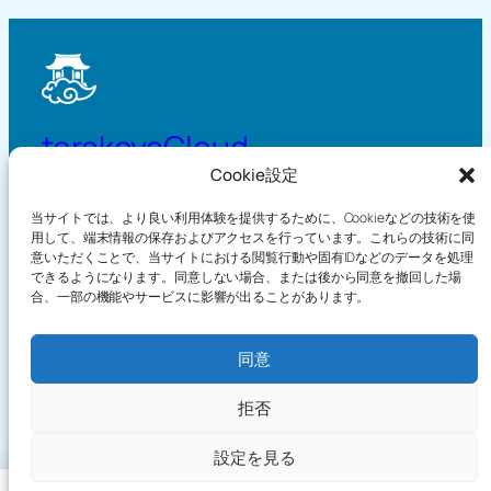
terakoyaCloud
Cookie設定
当サイトでは、より良い利用体験を提供するために、Cookieなどの技術を使
寺子屋クラウド
用して、端末情報の保存およびアクセスを行っています。これらの技術に同
意いただくことで、当サイトにおける閲覧行動や固有IDなどのデータを処理
練習帳
デモ
できるようになります。同意しない場合、または後から同意を撤回した場
知識
仕組みについて
合、一部の機能やサービスに影響が出ることがあります。
ブログ
プライバシーポリシー
ゲーム
利用規約
同意
Language / 日本語
拒否
フ
ィ
設定を見る
Copyright©2026 terakoyaCloud. All Rights Reserved.
ー
ド